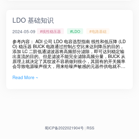
（通过分压电阻网络从输出电压采样得到）与内部固定的电
压基准源进行比较。误差放大器的输出驱动导通器件的导通
程度，导通器件将电流运送到输出端。通过设置外部电阻 Rf
1 和 Rf2，可以将线性稳压器的输出电压设置为大于或等于
LDO 基础知识
内部基准的任何电压。 接下来的这张图展示的是降压型开关
稳压器的典型电路。与线性放大器类似，同样具有误差放大
2024-05-09
#线性稳压器
#LDO
#电路基础
器和内部基准电压。不同的是导通器件通过 PWM 或者脉冲
频率调制方式实现快速打开或关闭，功率波形经过滤波器以
参考内容： ADI 公司 LDO 电容选型指南 线性和低压降 (LD
产生恒定的直流电压输出。 可以发现不论是 LDO，还是降
O) 稳压器 BUCK 电路通过控制占空比来达到降压的目的，
压型开关电源，它们都可以用下面的模型简化。即通过分压
添加 LC 二阶低通滤波器将高频部分滤除，即可达到稳定输
电阻网络对输出进行采样，将采样结果反馈至内部误差放大
出直流的目的。但是滤波不能完全滤除高频分量，BUCK 从
器，与内部基准源进行比较，从而调节输出电压使之稳定在
原理上就决定了其纹波不容易做到很小，其固有的开关频率
设定值。 动态调节输出电压很容易能想到只需要将反馈网络
会导致电源噪声很大，用来给噪声敏感的元器件供电就不合
的上分压电阻或下分压电阻替换为滑动电阻，通过改变不同
适。 相比 BUCK 来说，LDO（Low Dropout Regulaor：低
的阻值即可达到动态调节电压的目的。 当然在实际应用中不
压差线性稳压器）输出的电压会更加平稳，可以弥补 BUCK
太可能使用滑动电阻那么笨拙的东西，我们可以通过向反馈
Read More ~
输出纹波大的缺点。 总体框图线性稳压器主要由四部分组
网络中注入少量电流，以此来改变反馈网络的有效增益VFB
成，基准源用于提供精准的电压基准、导通器件用于控制从
VOUT\frac{V_{FB}}{V_{OUT}}VOUT​VFB​​。当在反馈节点注
VIN 到 VOUT 的电流大小、误差放大器将强制反馈节点与基
入正电流时，上分压电阻表现为变小，因此输出电压会降
准电压匹配、反馈电阻用于调整以改变输出电压。 从框图中
低；当电流被拉出时，下分压电阻表现为变小，因此输出电
也可以看到线性稳压器只能用于降压，因此输入电压必须高
压表现为增加。 上文提到的电流源我们可以通过外部对一个
于输出电压。当然其名字中本身带了低压差的，低压差就意
电阻施加电压来实现，用下面图中简化模型来进行理论计
味着少的发热，意味着电源转化效率的提升。线性则是指器
算。芯片正常工作时，FB 引脚电压始终为芯片内部基准电
件的工作状态，器件的内部模块工作在放大区，放大状态呈
压，利用这一特点我们可以推导出 Vout 与外部施加电压 Vs
线性关系。 工作原理线性稳压器的工作可以模拟为两个电阻
之间的关系。 I2=I1+I3I_{2} = I_{1} + I_{3} I2​=I1​+I3​ VrefR2
器和一个用于 VIN 的电源，其中电源用于给负载供电，通过
=Vout−VrefR1+Vs−VrefR3\frac{V_{ref}}{R_{2}} = \frac{V_
蜀ICP备2022021904号
|
RSS
调整可变电阻（导通器件）的阻值来控制负载电阻所获得的
{out} - V_{ref}}{R_{1}} + \frac{V_{s} - V_{ref}}{R_{3}} R2​Vr
电压，整个系统中唯一不变的恒定的参数就是输出电压 VO
ef​​=R1​Vout​−Vref​​+R3​Vs​−Vref​​ Vout=R1∙(VrefR2+Vref−VsR3)